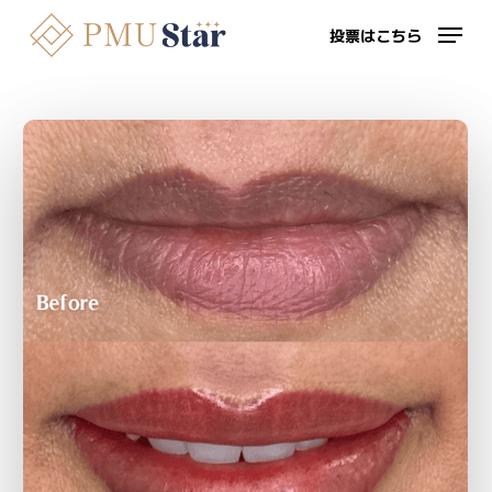
Skip
投票はこちら
to
Close
main
投
content
票
は
こ
ち
ら