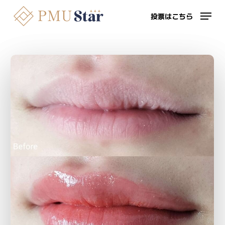
Skip
投票はこちら
to
Close
main
投
content
票
は
こ
ち
ら